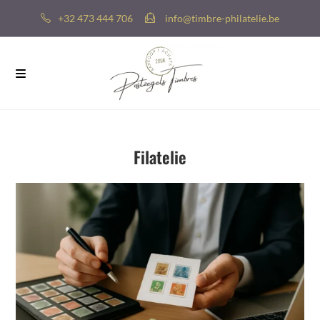
+32 473 444 706
info@timbre-philatelie.be
Filatelie