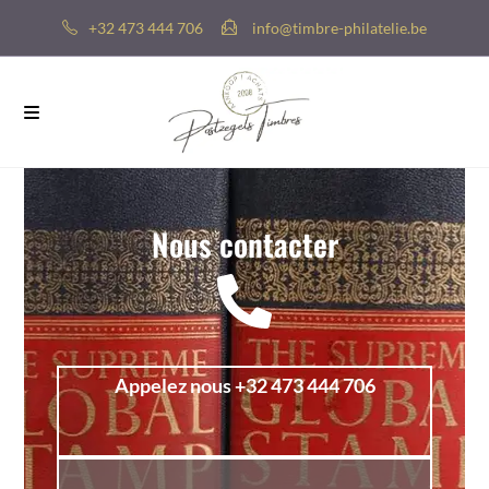
+32 473 444 706
info@timbre-philatelie.be
Nous contacter
Appelez nous +32 473 444 706