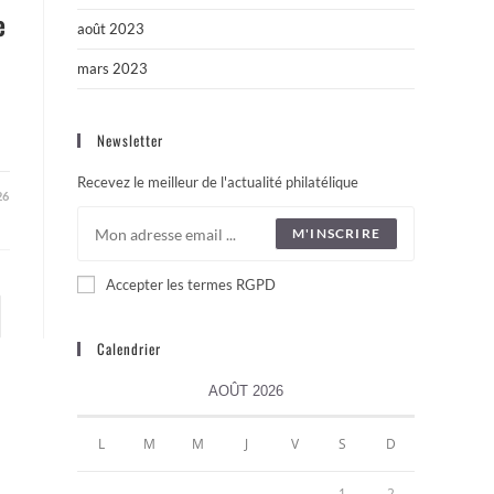
e
août 2023
mars 2023
Newsletter
Recevez le meilleur de l'actualité philatélique
26
M'INSCRIRE
Accepter les termes RGPD
Calendrier
AOÛT 2026
L
M
M
J
V
S
D
1
2