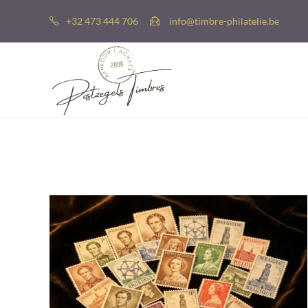
+32 473 444 706
info@timbre-philatelie.be