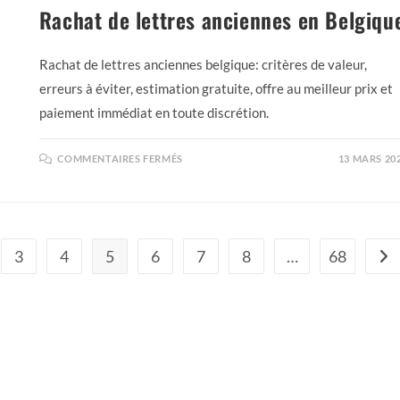
Rachat de lettres anciennes en Belgiqu
Rachat de lettres anciennes belgique: critères de valeur,
erreurs à éviter, estimation gratuite, offre au meilleur prix et
paiement immédiat en toute discrétion.
COMMENTAIRES FERMÉS
13 MARS 20
3
4
5
6
7
8
…
68