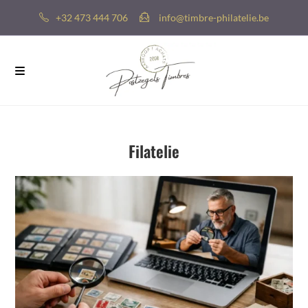
+32 473 444 706
info@timbre-philatelie.be
Filatelie