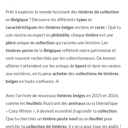
Prêt à explorer le monde fascinant des
timbres de collection
en
Belgique
? Découvre les différents
types
et
caractéristiques
des
timbres belges
anciens et
rares
! Que tu
sois novice ou expert en
philatélie
, chaque
timbre
est une
pièce
unique de
collection
qui raconte une histoire. Les
timbres-poste
de la
Belgique
reflètent notre patrimoine et
sont souvent recherchés par les collectionneurs. De
bonnes
affaires
t’attendent sur les eshops de
bpost
et dans les ventes
aux enchères, où tu peux
acheter
des
collections de timbres
belges
en toute confiance. ☕
Avec l’arrivée de nouveaux
timbres belges
en 2025 et 2026,
comme les
feuillets
illustrant des
animaux
ou la thématique
« Cosy Winter », il devient essentiel d’agrandir ta
collection
.
Que tu cherches un
timbre-poste
neuf
ou un
feuillet
pour
enrichir ta
collection de timbres
, il y en a pour tous les goûts !