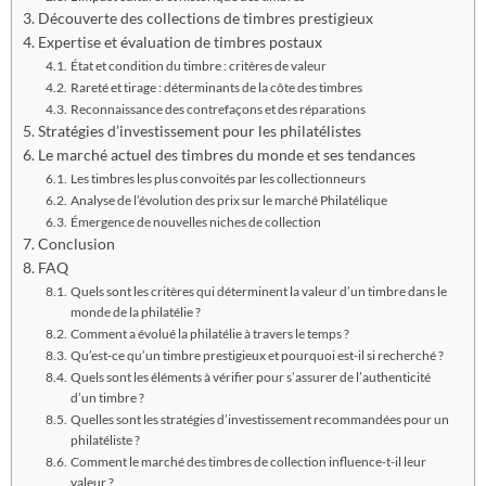
Découverte des collections de timbres prestigieux
Expertise et évaluation de timbres postaux
État et condition du timbre : critères de valeur
Rareté et tirage : déterminants de la côte des timbres
Reconnaissance des contrefaçons et des réparations
Stratégies d’investissement pour les philatélistes
Le marché actuel des timbres du monde et ses tendances
Les timbres les plus convoités par les collectionneurs
Analyse de l’évolution des prix sur le marché Philatélique
Émergence de nouvelles niches de collection
Conclusion
FAQ
Quels sont les critères qui déterminent la valeur d’un timbre dans le
monde de la philatélie ?
Comment a évolué la philatélie à travers le temps ?
Qu’est-ce qu’un timbre prestigieux et pourquoi est-il si recherché ?
Quels sont les éléments à vérifier pour s’assurer de l’authenticité
d’un timbre ?
Quelles sont les stratégies d’investissement recommandées pour un
philatéliste ?
Comment le marché des timbres de collection influence-t-il leur
valeur ?