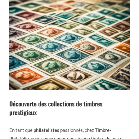
Découverte des collections de timbres
prestigieux
En tant que
philatelistes
passionnés,
chez
Timbre-
Philatélie
,
nous comprenons que chaque timbre de notre