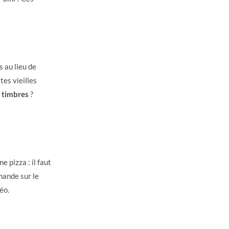
 au lieu de
tes vieilles
e timbres
?
e pizza : il faut
mande sur le
éo.