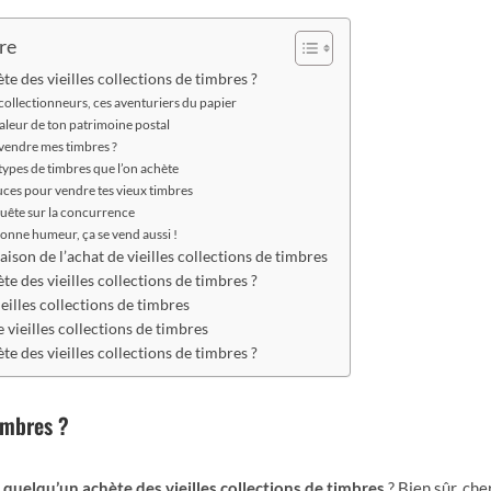
re
te des vieilles collections de timbres ?
collectionneurs, ces aventuriers du papier
aleur de ton patrimoine postal
vendre mes timbres ?
types de timbres que l’on achète
uces pour vendre tes vieux timbres
uête sur la concurrence
onne humeur, ça se vend aussi !
son de l’achat de vieilles collections de timbres
te des vieilles collections de timbres ?
eilles collections de timbres
 vieilles collections de timbres
te des vieilles collections de timbres ?
timbres ?
 quelqu’un achète des vieilles collections de timbres
? Bien sûr, che