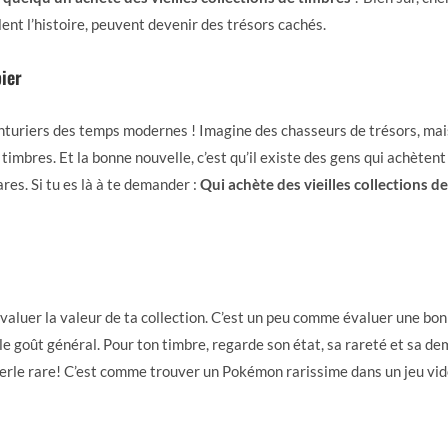
ent l’histoire, peuvent devenir des trésors cachés.
pier
enturiers des temps modernes ! Imagine des chasseurs de trésors, mais
timbres. Et la bonne nouvelle, c’est qu’il existe des gens qui achètent 
res. Si tu es là à te demander :
Qui achète des vieilles collections d
évaluer la valeur de ta collection. C’est un peu comme évaluer une bonn
le goût général. Pour ton timbre, regarde son état, sa rareté et sa de
perle rare! C’est comme trouver un Pokémon rarissime dans un jeu vid