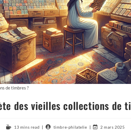
ons de timbres ?
te des vieilles collections de 
13 mins read
timbre-philatelie
2 mars 2025