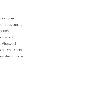
u sais, ces
n sous ton lit,
s films
 venais de
. Alors, qui
es qui cherchent
us-estime pas ta