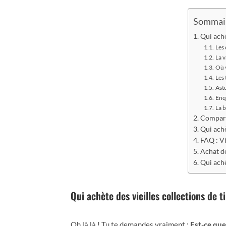
Sommai
Qui achè
Les 
La v
Où 
Les 
Ast
Enq
La b
Comparai
Qui achè
FAQ : Vi
Achat de
Qui achè
Qui achète des vieilles collections de 
Oh là là ! Tu te demandes vraiment :
Est-ce que