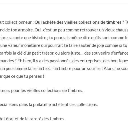
tout collectionneur :
Qui achète des vieilles collections de
timbres
? T
ond de ton armoire. Oui, c’est un peu comme retrouver un vieux chausso
mbre
raconte une histoire ; tu pourrais même dire qu’ils sont comme le
 une valeur monétaire qui pourrait te faire sauter de joie comme si tu
arfois la clé d’un petit trésor, ou alors juste… des souvenirs d’enfance
emandes ? Eh bien, il y a des passionnés, des entreprises, des boutiqu
t un peu comme faire un troc : un timbre pour un sourire ! Alors, ne so
eur que ce que tu penses !
teurs pour les vieilles collections de timbres.
écialisées dans
la philatélie
achètent ces collections.
 l’état et de la rareté des timbres.