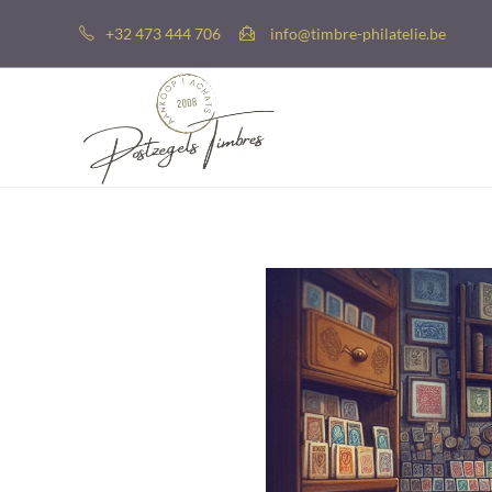
+32 473 444 706
info@timbre-philatelie.be