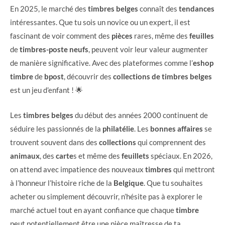
En 2025, le marché des
timbres belges
connaît des
tendances
intéressantes. Que tu sois un novice ou un expert, il est
fascinant de voir comment des
pièces
rares, même des
feuilles
de
timbres-poste
neufs
, peuvent voir leur valeur augmenter
de manière significative. Avec des plateformes comme l’
eshop
timbre
de
bpost
, découvrir des
collections de timbres belges
est un jeu d’enfant ! 🌟
Les
timbres belges
du début des années 2000 continuent de
séduire les passionnés de la
philatélie
. Les
bonnes affaires
se
trouvent souvent dans des
collections
qui comprennent des
animaux
, des
carte
s et même des
feuillets
spéciaux. En 2026,
on attend avec impatience des nouveaux
timbres
qui mettront
à l’honneur l’histoire riche de la
Belgique
. Que tu souhaites
acheter ou simplement découvrir, n’hésite pas à explorer le
marché actuel tout en ayant confiance que chaque
timbre
peut potentiellement être une pièce maîtresse de ta