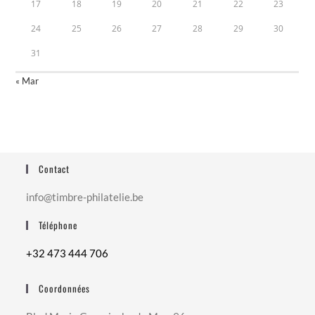
17
18
19
20
21
22
23
24
25
26
27
28
29
30
31
« Mar
Contact
info@timbre-philatelie.be
Téléphone
+32 473 444 706
Coordonnées