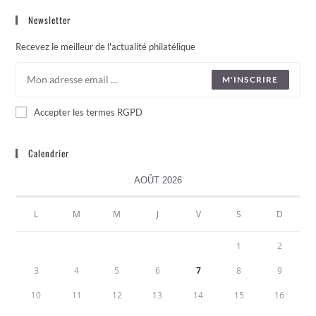
Newsletter
Recevez le meilleur de l'actualité philatélique
M'INSCRIRE
Accepter les termes RGPD
Calendrier
AOÛT 2026
L
M
M
J
V
S
D
1
2
3
4
5
6
7
8
9
10
11
12
13
14
15
16