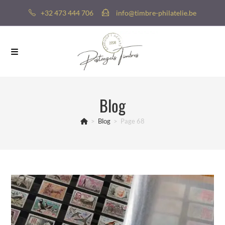
+32 473 444 706
info@timbre-philatelie.be
Blog
>
Blog
>
Page 68